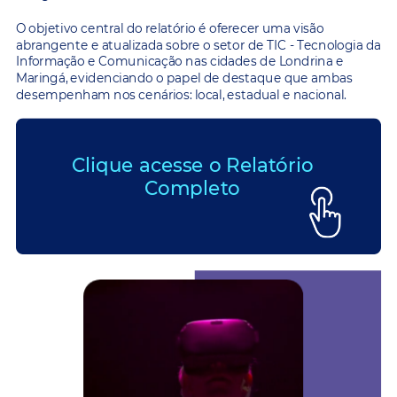
O objetivo central do relatório é oferecer uma visão
abrangente e atualizada sobre o setor de TIC - Tecnologia da
Informação e Comunicação nas cidades de Londrina e
Maringá, evidenciando o papel de destaque que ambas
desempenham nos cenários: local, estadual e nacional.
Clique acesse o Relatório
Completo